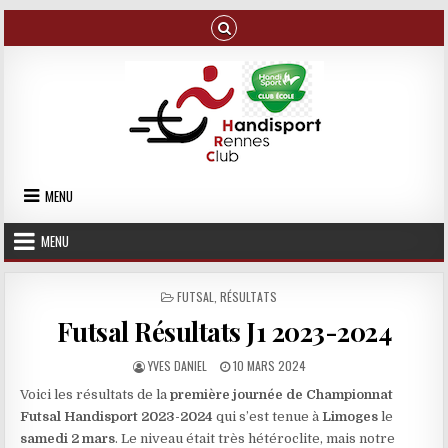
Skip to content
MENU
MENU
POSTED IN
FUTSAL
,
RÉSULTATS
Futsal Résultats J1 2023-2024
AUTHOR:
PUBLISHED DATE:
YVES DANIEL
10 MARS 2024
Voici les résultats de la
première journée de Championnat
Futsal Handisport 2023-2024
qui s’est tenue à
Limoges
le
samedi 2 mars
. Le niveau était très hétéroclite, mais notre