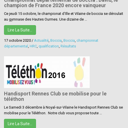
champion de France 2020 encore vainqueur
Ce jeudi 15 octobre, le championat d’Ille et Vilaine de boccia se déroulait
au gymnase des Hautes Ourmes. Une dizaine de …
Lire La Suite…
17 octobre 2020
/
Actualité
,
Boccia
,
Boccia
,
championnat
départemental
,
HRC
,
qualification
,
Résultats
Handisport Rennes Club se mobilise pour le
téléthon
Le Samedi 3 décembre à Noyal-sur-Vilaine le Handisport Rennes Club se
mobilise pour le Téléthon. Notre club vous propose toute …
Lire La Suite…