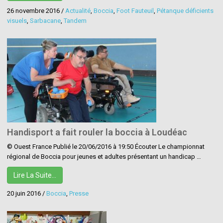
26 novembre 2016
/
Actualité
,
Boccia
,
Foot Fauteuil
,
Pétanque déficients
visuels
,
Sarbacane
,
Tandem
Handisport a fait rouler la boccia à Loudéac
© Ouest France Publié le 20/06/2016 à 19:50 Écouter Le championnat
régional de Boccia pour jeunes et adultes présentant un handicap …
Lire La Suite…
20 juin 2016
/
Boccia
,
Presse