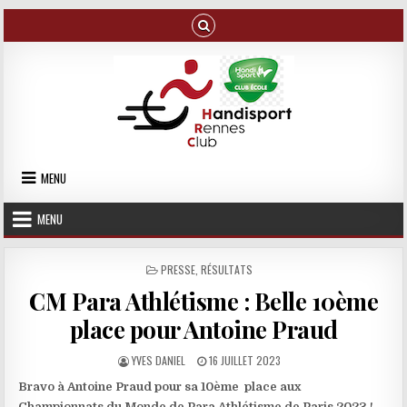
Skip to content
MENU
MENU
POSTED IN
PRESSE
,
RÉSULTATS
CM Para Athlétisme : Belle 10ème
place pour Antoine Praud
AUTHOR:
PUBLISHED DATE:
YVES DANIEL
16 JUILLET 2023
Bravo à Antoine Praud pour sa 10ème place aux
Championnats du Monde de Para Athlétisme de Paris 2023 !