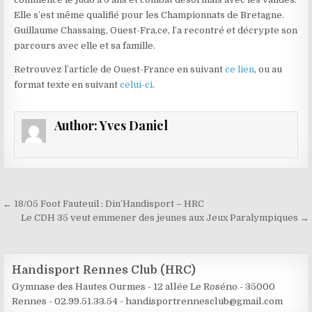
Elle s’est même qualifié pour les Championnats de Bretagne.
Guillaume Chassaing, Ouest-Fra,ce, l’a recontré et décrypte son
parcours avec elle et sa famille.
Retrouvez l’article de Ouest-France en suivant
ce lien
, ou au
format texte en suivant
celui-ci
.
Author:
Yves Daniel
Navigation de l’article
← 18/05 Foot Fauteuil : Din’Handisport – HRC
Le CDH 35 veut emmener des jeunes aux Jeux Paralympiques →
Handisport Rennes Club (HRC)
Gymnase des Hautes Ourmes -
12 allée Le Roséno -
35000
Rennes -
02.99.51.33.54 - handisportrennesclub@gmail.com