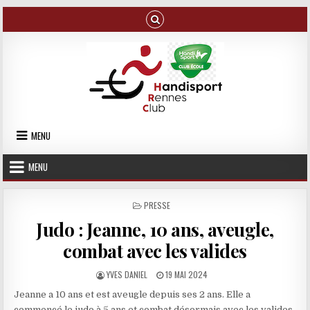
Skip to content
MENU
MENU
POSTED IN
PRESSE
Judo : Jeanne, 10 ans, aveugle,
combat avec les valides
AUTHOR:
PUBLISHED DATE:
YVES DANIEL
19 MAI 2024
Jeanne a 10 ans et est aveugle depuis ses 2 ans. Elle a
commencé le judo à 5 ans et combat désormais avec les valides.