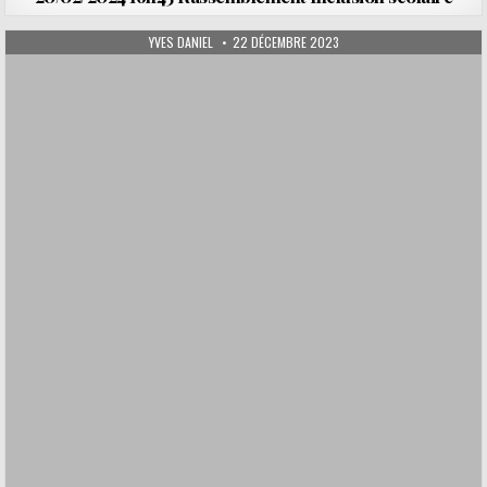
AUTHOR:
PUBLISHED DATE:
YVES DANIEL
22 DÉCEMBRE 2023