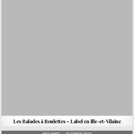
Les Balades à Roulettes – Label en Ille-et-Vilaine
AUTHOR:
PUBLISHED DATE:
YVES DANIEL
20 FÉVRIER 2024