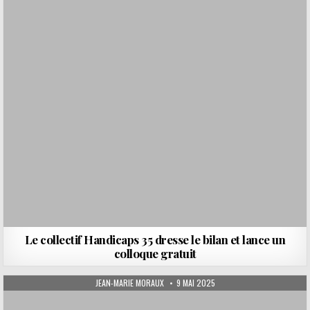
Le collectif Handicaps 35 dresse le bilan et lance un
colloque gratuit
AUTHOR:
PUBLISHED DATE:
JEAN-MARIE MORAUX
9 MAI 2025