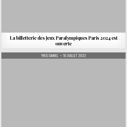
La billetterie des Jeux Paralympiques Paris 2024 est
ouverte
AUTHOR:
PUBLISHED DATE:
YVES DANIEL
10 JUILLET 2023