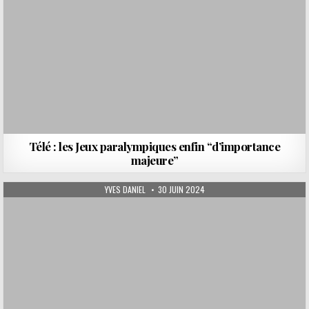
Télé : les Jeux paralympiques enfin “d’importance
majeure”
AUTHOR:
PUBLISHED DATE:
YVES DANIEL
30 JUIN 2024