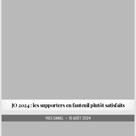
JO 2024 : les supporters en fauteuil plutôt satisfaits
AUTHOR:
PUBLISHED DATE:
YVES DANIEL
10 AOÛT 2024