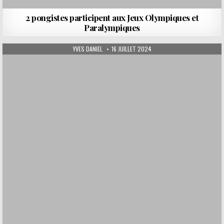
2 pongistes participent aux Jeux Olympiques et
Paralympiques
AUTHOR:
PUBLISHED DATE:
YVES DANIEL
16 JUILLET 2024