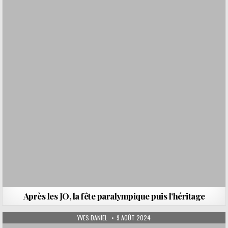
Après les JO, la fête paralympique puis l’héritage
AUTHOR:
PUBLISHED DATE:
YVES DANIEL
9 AOÛT 2024