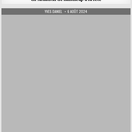
AUTHOR:
PUBLISHED DATE:
YVES DANIEL
6 AOÛT 2024