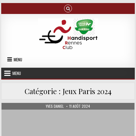
Skip to content
MENU
MENU
Catégorie :
Jeux Paris 2024
AUTHOR:
PUBLISHED DATE:
YVES DANIEL
11 AOÛT 2024